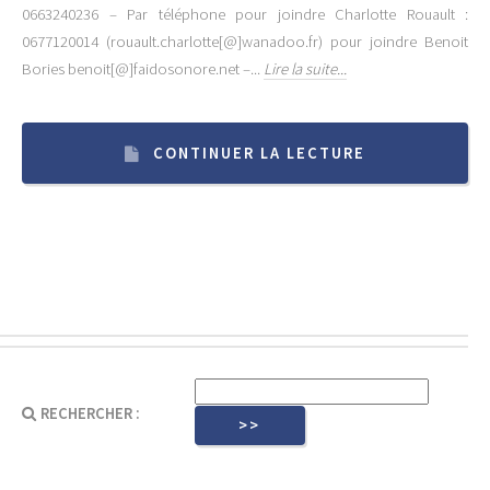
0663240236 – Par téléphone pour joindre Charlotte Rouault :
0677120014 (rouault.charlotte[@]wanadoo.fr) pour joindre Benoit
Bories benoit[@]faidosonore.net –...
Lire la suite...
CONTINUER LA LECTURE
RECHERCHER :