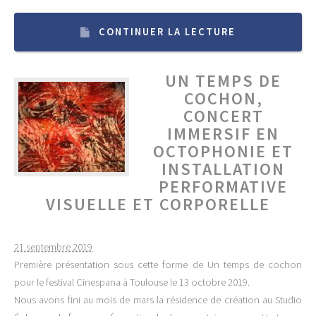
CONTINUER LA LECTURE
UN TEMPS DE
COCHON,
CONCERT
IMMERSIF EN
OCTOPHONIE ET
INSTALLATION
PERFORMATIVE
VISUELLE ET CORPORELLE
21 septembre 2019
Première présentation sous cette forme de Un temps de cochon
pour le festival Cinespana à Toulouse le 13 octobre 2019.
Nous avons fini au mois de mars la résidence de création au Studio