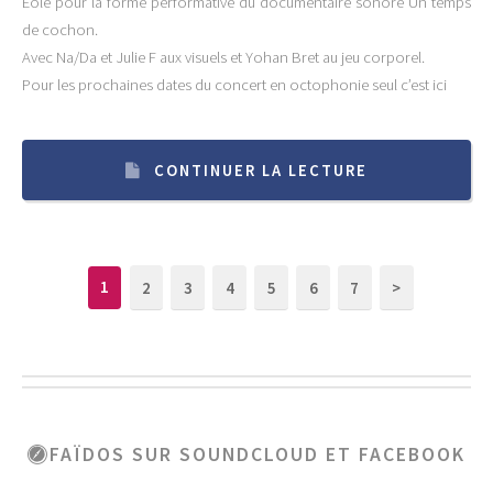
Éole pour la forme performative du documentaire sonore Un temps
de cochon.
Avec Na/Da et Julie F aux visuels et Yohan Bret au jeu corporel.
Pour les prochaines dates du concert en octophonie seul c’est ici
CONTINUER LA LECTURE
2
3
4
5
6
7
>
1
FAÏDOS SUR SOUNDCLOUD ET FACEBOOK