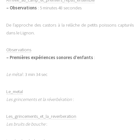
Arrivee_au_camp_et_premiers_repas_ensemble
–
Observations
: 5 minutes 48 secondes
De l’approche des castors à la relâche de petits poissons capturés
dans le Lignon.
Observations
–
Premières expériences sonores d’enfants
:
Le métal
: 3 min 34 sec
Le_metal
Les grincements et la réverbération
:
Les_grincements_et_la_reverberation
Les bruits de bouche
: