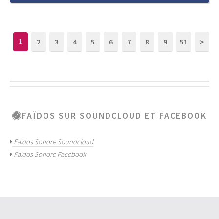
2
3
4
5
6
7
8
9
51
>
1
FAÏDOS SUR SOUNDCLOUD ET FACEBOOK
Faïdos Sonore Soundcloud
Faïdos Sonore Facebook