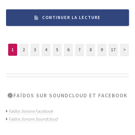
CONTINUER LA LECTURE
2
3
4
5
6
7
8
9
17
>
1
FAÏDOS SUR SOUNDCLOUD ET FACEBOOK
Faïdos Sonore Facebook
Faïdos Sonore Soundcloud