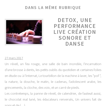
DANS LA MÊME RUBRIQUE
DETOX, UNE
PERFORMANCE
LIVE CRÉATION
SONORE ET
DANSE
27 mars 2017
Un réveil, un feu rouge, une salle de bain inondée, l’incarnation
d’une brosse à dents, les petits oublis du quotidien et certaines folies
en étude ou à l’internat, Le tourbillon de la machine à laver, les "pof ",
la nature, la douche, le matin, le cadenas, l’adolescent arabe, les
grincements, la cloche, des voix, et un carré de pieds.
Les contretemps, la panne de réveil, de calendrier, de fauteuil aussi,
le chocolat mal luné, les éducateurs renversés, Un univers fait de
sons et de (…)